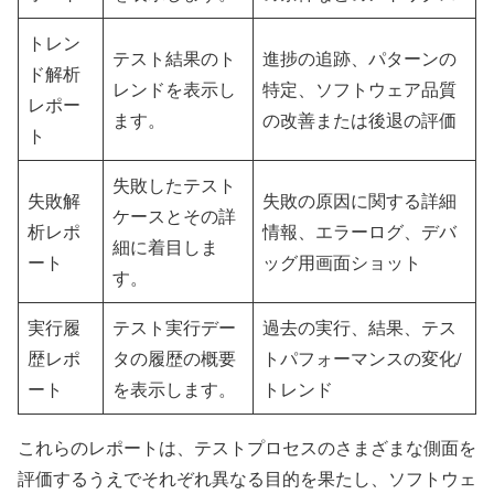
トレン
テスト結果のト
進捗の追跡、パターンの
ド解析
レンドを表示し
特定、ソフトウェア品質
レポー
ます。
の改善または後退の評価
ト
失敗したテスト
失敗解
失敗の原因に関する詳細
ケースとその詳
析レポ
情報、エラーログ、デバ
細に着目しま
ート
ッグ用画面ショット
す。
実行履
テスト実行デー
過去の実行、結果、テス
歴レポ
タの履歴の概要
トパフォーマンスの変化/
ート
を表示します。
トレンド
これらのレポートは、テストプロセスのさまざまな側面を
評価するうえでそれぞれ異なる目的を果たし、ソフトウェ