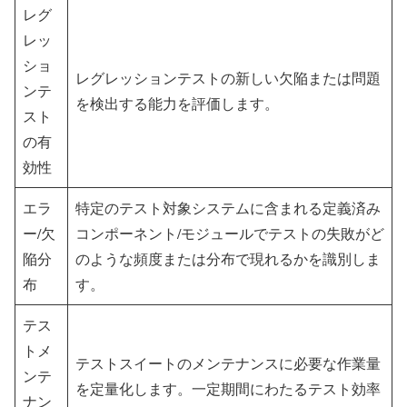
レグ
レッ
ショ
レグレッションテストの新しい欠陥または問題
ンテ
を検出する能力を評価します。
スト
の有
効性
エラ
特定のテスト対象システムに含まれる定義済み
ー/欠
コンポーネント/モジュールでテストの失敗がど
陥分
のような頻度または分布で現れるかを識別しま
布
す。
テス
トメ
テストスイートのメンテナンスに必要な作業量
ンテ
を定量化します。一定期間にわたるテスト効率
ナン