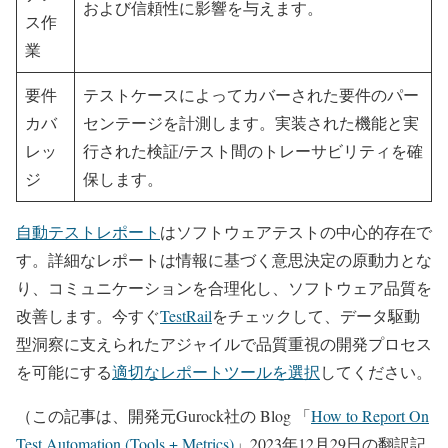
および信頼性に影響を与えます。
ス作
業
要件
テストケースによってカバーされた要件のパー
カバ
センテージを計測します。実装された機能と実
レッ
行された検証/テスト間のトレーサビリティを確
ジ
保します。
自動テストレポート
はソフトウェアテストの中心的存在で
す。詳細なレポートは情報に基づく意思決定の原動力とな
り、コミュニケーションを合理化し、ソフトウェア品質を
改善します。今すぐ
TestRail
をチェックして、データ駆動
型洞察に支えられたアジャイルで品質重視の開発プロセス
を可能にする
適切なレポートツールを選択
してください。
（この記事は、開発元Gurock社の Blog 「
How to Report On
Test Automation (Tools + Metrics)
」2023年12月29日の翻訳記