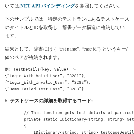
.NET API バインディング
いては
を参照してください。
下のサンプルでは、特定のテストランにあるテストケース
のタイトルとIDを取得し、辞書データ構造に格納してい
ます。
結果として、辞書には { “test name”, “case id”} というキー/
値のペアが格納されます。
例: TestDetails(key, value) => 
{“Login_With_Valid_User”, “3281”},    
{“Login_With_Invalid_User”, “3282”}, 
{“Demo_Failed_Test_Case”, “3283”}
テストケースの詳細を取得するコード:
b.
        // This function gets test details of particul
        private static IDictionary<string, string> Get
        {

            IDictionary<string, string> testcaseDeatil