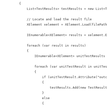
        {

            List<TestResults> testResults = new List<T
            // Locate and load the result file

            XElement xelement = XElement.Load(filePath
            IEnumerable<XElement> results = xelement.E
            foreach (var result in results)

            {

                IEnumerable<XElement> unitTestResults 
                foreach (var unitTestResult in unitTes
                {

                    if (unitTestResult.Attribute("outc
                    {

                        testResults.Add(new TestResult
                    }

                    else

                    {
