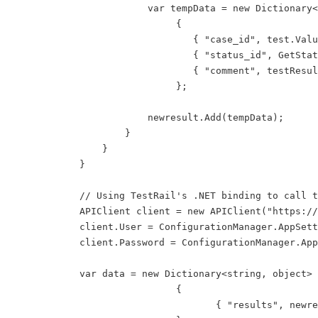
                        var tempData = new Dictionary<
                             {

                                { "case_id", test.Valu
                                { "status_id", GetStat
                                { "comment", testResul
                             };

                        newresult.Add(tempData);

                    }

                }

            }

            // Using TestRail's .NET binding to call t
            APIClient client = new APIClient("https://
            client.User = ConfigurationManager.AppSett
            client.Password = ConfigurationManager.App
            var data = new Dictionary<string, object>

                             {

                                    { "results", newre