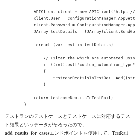
            APIClient client = new APIClient("https://
            client.User = ConfigurationManager.AppSett
            client.Password = ConfigurationManager.App
            JArray testDetails = (JArray)client.SendGe
            foreach (var test in testDetails)

                // Filter the which are automated usin
                if ((int)test["custom_automation_type"
                {

                    testcaseDeatilsInTestRail.Add((str
                }

            return testcaseDeatilsInTestRail;

        }
テストランのテストケースとテストケースに対応するテス
ト結果というデータがそろったので、
add_results_for_cases
エンドポイントを使用して、TestRail