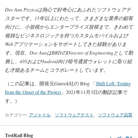
Dee Ann Pizzicaは熱心で好奇心にあふれたソフトウェアテ
スターです。15年以上にわたって、さまざまな業界の顧客
向けに、小規模からエンタープライズ規模まで、きわめて
複雑なビジネスロジックを持つカスタムモバイルおよび
Webアプリケーションをサポートしてきた経験がありま
す。現在、Dee AnnはBRDのDirector of Engineeringとして勤
務し、iOSおよびAndroid向け暗号通貨ウォレットに取り組
む才能あるチームとコラボレートしています。
（この記事は、開発元Gurock社の Blog 「
Shift Left: Testing
from the Onset of the Project
」2021年11月3日の翻訳記事で
す。）
カテゴリー:
アジャイル
、
ソフトウェアテスト
、
ソフトウェア品質
TestRail Blog