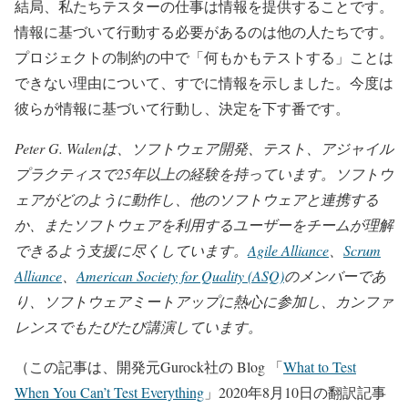
結局、私たちテスターの仕事は情報を提供することです。
情報に基づいて行動する必要があるのは他の人たちです。
プロジェクトの制約の中で「何もかもテストする」ことは
できない理由について、すでに情報を示しました。今度は
彼らが情報に基づいて行動し、決定を下す番です。
Peter G. Walenは、ソフトウェア開発、テスト、アジャイル
プラクティスで25年以上の経験を持っています。ソフトウ
ェアがどのように動作し、他のソフトウェアと連携する
か、またソフトウェアを利用するユーザーをチームが理解
できるよう支援に尽くしています。
Agile Alliance
、
Scrum
Alliance
、
American Society for Quality (ASQ)
のメンバーであ
り、ソフトウェアミートアップに熱心に参加し、カンファ
レンスでもたびたび講演しています。
（この記事は、開発元Gurock社の Blog 「
What to Test
When You Can’t Test Everything
」2020年8月10日の翻訳記事