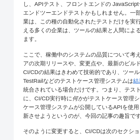
し、APIテスト、フロントエンドの JavaScri
エンドツーエンドテストかもしれません。一
業は、この種の自動化されたテストだけを実
える多くの企業は、ツールの結果と人間によ
ます。
ここで、稼働中のシステムの品質について考
アの次期リリースや、変更点や、最新のビル
CI/CDの結果はきわめて技術的であり、ツ
TestRailなどのテストケース管理システムは
結
統合されている場合だけです。つまり、テス
に、CI/CD実行時に
何か
がテストケース管理シ
ケース管理システムが公開しているAPIを使
新させようというのが、今回の記事の趣旨で
そのように変更すると、CI/CDは次のセクシ