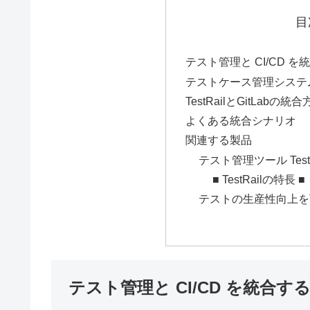
目
テスト管理と CI/CD 
テストケース管理システム
TestRailとGitLabの統
よくある統合シナリオ
関連する製品
テスト管理ツール TestR
■ TestRailの特長 ■
テストの生産性向上をTe
テスト管理と CI/CD を統合す