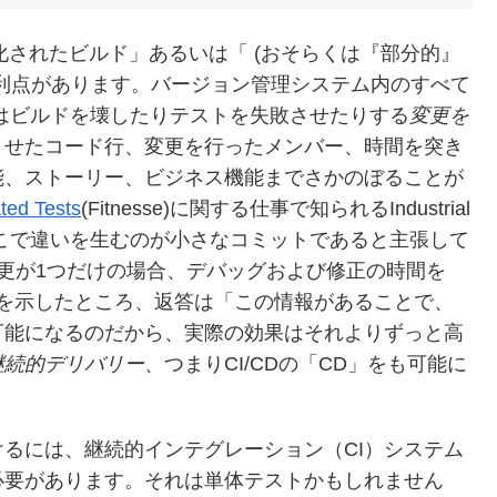
動化されたビルド」あるいは「 (おそらくは『部分的』
利点があります。バージョン管理システム内のすべて
 はビルドを壊したりテストを失敗させたりする
変更を
させたコード行、変更を行ったメンバー、時間を突き
能、ストーリー、ビジネス機能までさかのぼることが
ted Tests
(Fitnesse)に関する仕事で知られるIndustrial
ertは、ここで違いを生むのが小さなコミットであると主張して
更が1つだけの場合、デバッグおよび修正の時間を
この数字を示したところ、返答は「この情報があることで、
可能になるのだから、実際の効果はそれよりずっと高
継続的デリバリー
、つまりCI/CDの「CD」をも可能に
るには、継続的インテグレーション（CI）システム
必要があります。それは単体テストかもしれません