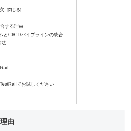
次
を統合する理由
とCI/CDパイプラインの統合
合方法
ail
stRailでお試しください
る理由