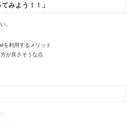
使ってみよう！！」
さい。
Railを利用するメリット
た方が良さそうな点
た。