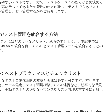
得やすいテストです。一方で、テストケース等のあらかじめ決めら
が高いテストであるため管理の仕方が難しいテストでもあります。
を管理し、どう管理するかをご紹介します。
ラインでテスト管理を統合する方法
することにはどのようなメリットがあるのでしょうか。本記事では、
 と GitLab の統合を例に CI/CD とテスト管理ツールを統合することの
す。
: ベストプラクティスとチェックリスト
切なテスト自動化戦略の立案と実践は必要不可欠です。本記事で
、ツール選定、テスト環境構築、CI/CD連携など、効率的な品質
し、手動テストとの適切なバランスやリスク管理の重要性にも触
立する戦略づくりを支援します。