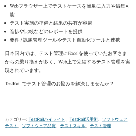
Webブラウザー上でテストケースを簡単に入力や編集可
能
テスト実施の準備と結果の共有が容易
進捗や比較などのレポートを提供
要件 / 課題管理ツールやテスト自動化ツールと連携
日本国内では、テスト管理にExcelを使っていたお客さま
からの乗り換えが多く、Web上で完結するテスト管理を実
現されています。
TestRail でテスト管理のお悩みを解決しませんか？
TestRail 製品サイトはこちら
TestRail ユーザーの声はこちら
カテゴリー:
TestRailハイライト
、
TestRail活用術
、
ソフトウェア
テスト
、
ソフトウェア品質
、
テストスキル
、
テスト管理