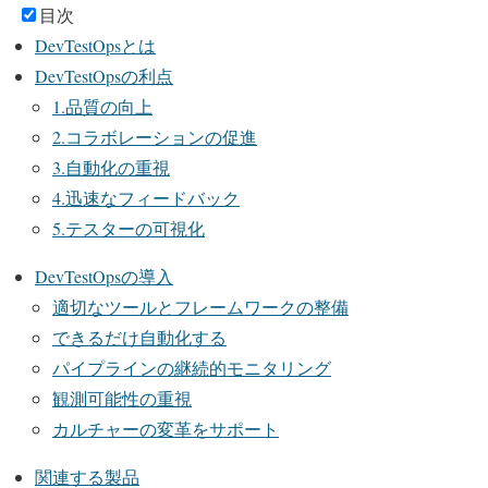
目次
DevTestOpsとは
DevTestOpsの利点
1.品質の向上
2.コラボレーションの促進
3.自動化の重視
4.迅速なフィードバック
5.テスターの可視化
DevTestOpsの導入
適切なツールとフレームワークの整備
できるだけ自動化する
パイプラインの継続的モニタリング
観測可能性の重視
カルチャーの変革をサポート
関連する製品