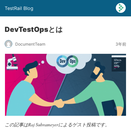
TestRail Blog
DevTestOpsとは
DocumentTeam
3年前
この記事はRaj Subrameyerによるゲスト投稿です。