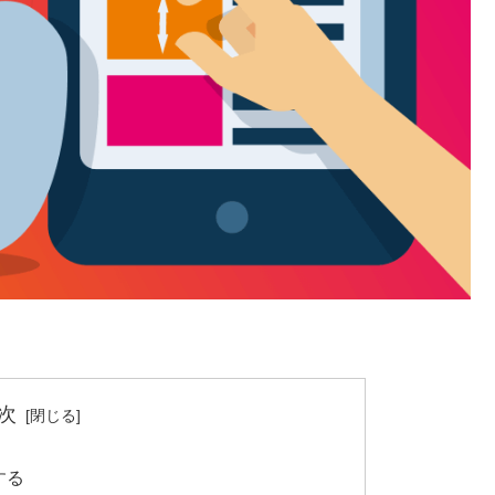
。
次
する