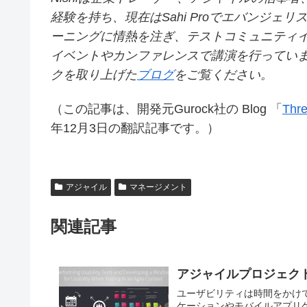
経験を持ち、現在はSahi Proでエバンジ
ーニングに情熱を注ぎ、テストコミュニティ
イベントやカンファレンスで講演を行ってい
クを取り上げた
ブログ
をご覧ください。
（この記事は、開発元Gurock社の Blog 「
Thre
年12月3日の翻訳記事です。）
アジャイル
マネージメント
関連記事
アジャイルプロジェク
ユーザビリティは時間をかけ
ケーションやモバイルアプリ