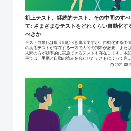
机上テスト、継続的テスト、その中間のすべ
て: さまざまなテストをどれくらい自動化す
べきか
テスト自動化は取り組むべき事項ですが、自動化する価
のあるテストが存在する一方で人間の判断が必要、また
人間の方が効率的に実施できるテストも存在します。本
事では、手動と自動の強みを合わせたテストによって完
なテストを実現するために、検討するべき事をご紹介し
2021.08.
います。