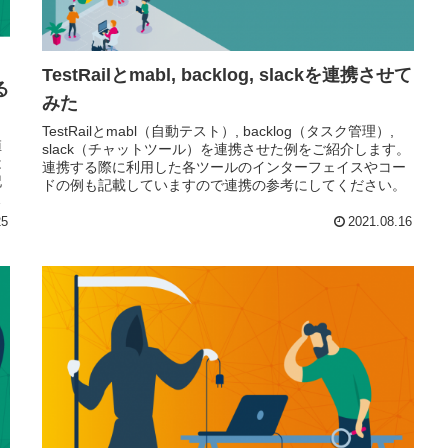
TestRailとmabl, backlog, slackを連携させて
る
みた
TestRailとmabl（自動テスト）, backlog（タスク管理）,
値
slack（チャットツール）を連携させた例をご紹介します。
は
連携する際に利用した各ツールのインターフェイスやコー
記
ドの例も記載していますので連携の参考にしてください。
全
て
25
2021.08.16