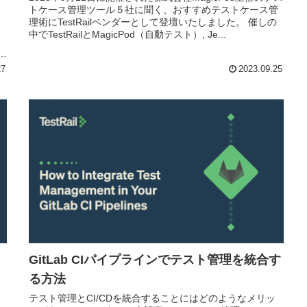
トケース管理ツール５社に聞く、おすすめテストケース管
理術にTestRailベンダーとして登壇いたしました。 催しの
中でTestRailとMagicPod（自動テスト）, Je...
2
ト
27
2023.09.25
GitLab CIパイプラインでテスト管理を統合す
る方法
テスト管理とCI/CDを統合することにはどのようなメリッ