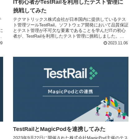
IT初心者がTestRailを利用したテスト管理に
挑戦してみた
テ
テクマトリックス株式会社が日本国内に提供しているテス
リ
ト管理ツールTestRail。ソフトウェア開発において品質保証
に
とテスト管理が不可欠な要素であることを学んだITの初心
者が、TestRailを利用したテスト管理に挑戦しました。
Excelと...
09
2023.11.06
TestRailとMagicPodを連携してみた
2023年9月22日に開催された株式会社MagicPod主催のテス