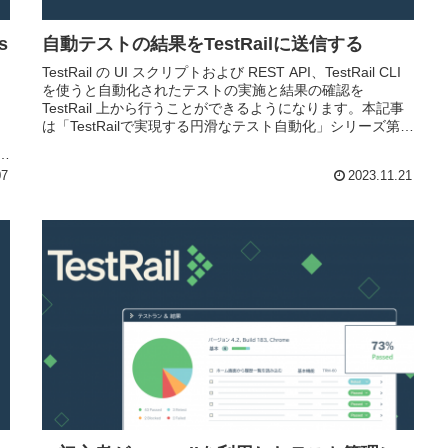
s
自動テストの結果をTestRailに送信する
TestRail の UI スクリプトおよび REST API、TestRail CLI
を使うと自動化されたテストの実施と結果の確認を
TestRail 上から行うことができるようになります。本記事
は「TestRailで実現する円滑なテスト自動化」シリーズ第4
回目としてJenkinsで自動実行したテスト結果をTestRailに
5
登録する方法を紹介します。
実
07
2023.11.21
。